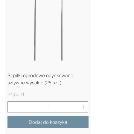
Szpilki ogrodowe ocynkowane
sztywne wysokie (25 szt.)
Cena
24,50 zł
Dodaj do koszyka