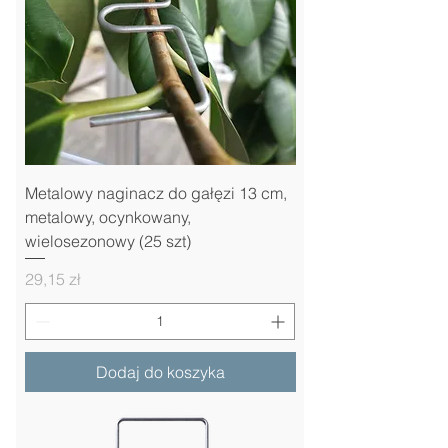
Metalowy naginacz do gałęzi 13 cm,
metalowy, ocynkowany,
wielosezonowy (25 szt)
Cena
29,15 zł
Dodaj do koszyka