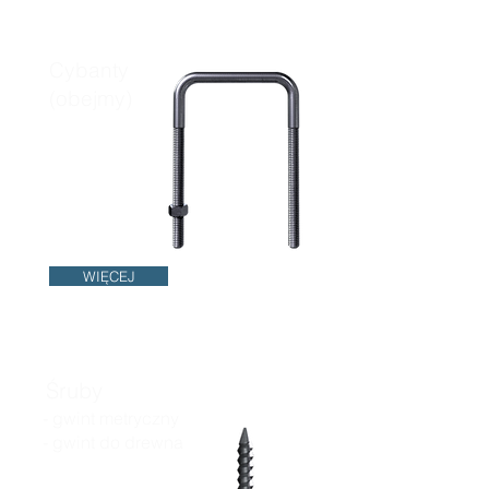
Cybanty
(obejmy)
WIĘCEJ
Śruby
- gwint metryczny
- gwint do drewna