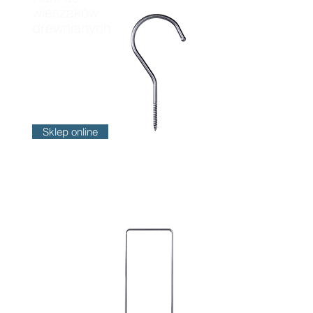
wieszaków
drewnianych
Sklep online
Szpilki
ogrodowe