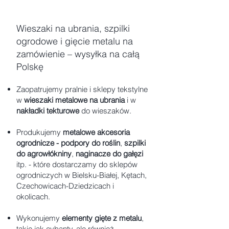
Wieszaki na ubrania, szpilki
ogrodowe i gięcie metalu na
zamówienie – wysyłka na całą
Polskę​
Zaopatrujemy pralnie i sklepy tekstylne
w
wieszaki metalowe na ubrania
i w
nakładki tekturowe
do wieszaków.
Produkujemy
metalowe akcesoria
ogrodnicze -
podpory do roślin
,
szpilki
do agrowłókniny
,
naginacze do gałęzi
itp. - które dostarczamy do sklepów
ogrodniczych w Bielsku-Białej, Kętach,
Czechowicach-Dziedzicach i
okolicach.
Wykonujemy
elementy gięte z metalu
,
takie jak
cybanty
, ale również