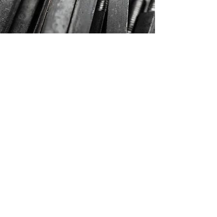
+48 602 254 686
krymax@krymax.pl
Zasady dostawy i płatności
Polityka prywatności i plików cookies
Regulamin sklepu
Krymax sp. z o.o.
NIP
5472133550
© 2025 KRYMAX ALL RIGHTS RESERVED