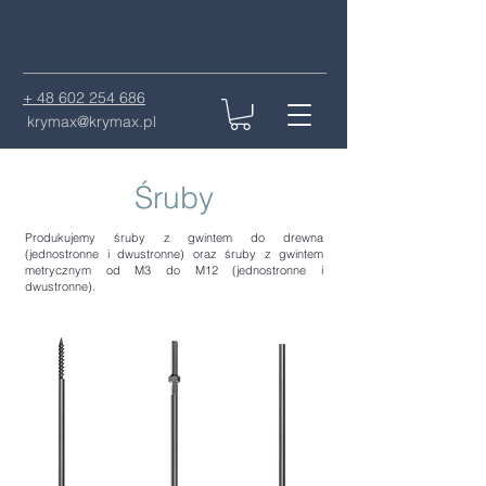
+ 48 602 254 686
krymax@krymax.pl
Śruby
Produkujemy śruby z gwintem do drewna
(jednostronne i dwustronne) oraz śruby z gwintem
metrycznym od M3 do M12 (jednostronne i
dwustronne).