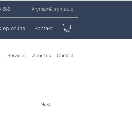
4 686
krymax@krymax.pl
klep online
Kontakt
s
Services
About us
Contact
Next