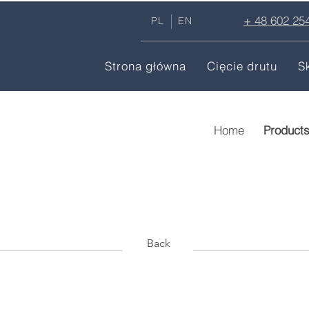
+ 48 602 25
PL
EN
Strona główna
Cięcie drutu
S
Home
Product
Back